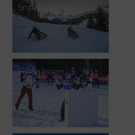
Snowtubing
Yukigassen
Schneeballschlacht