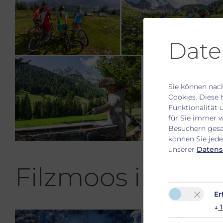
Date
Sie können nach
Cookies. Diese 
Funktionalität 
für Sie immer 
Besuchern gesa
können Sie jede
unserer
Datens
Filzmoos im Win
Er
↓
1