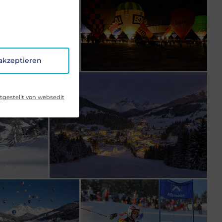
 akzeptieren
tgestellt von websedit