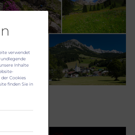
en
ite verwendet
grundlegende
unsere Inhalte
bsite-
 der Cookies
te finden Sie in