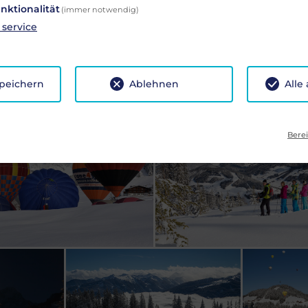
nktionalität
(immer notwendig)
service
speichern
Ablehnen
Alle
Berei