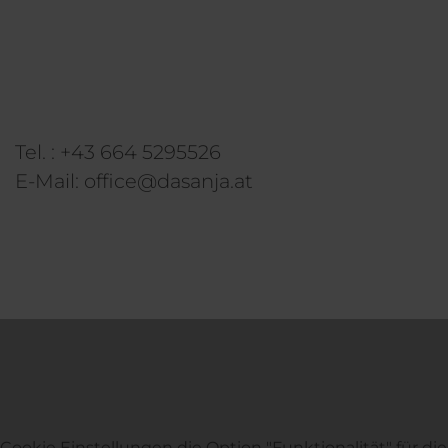
Tel. :
+43 664 5295526
E-Mail:
office@dasanja.at
n Cookie Einstellungen die Option "Funktionalität" für d