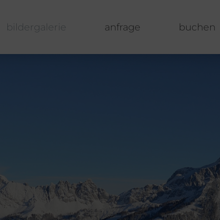
bildergalerie
anfrage
buchen