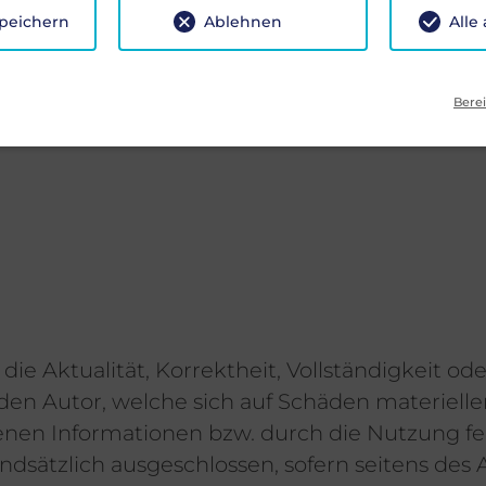
speichern
Ablehnen
Alle
Berei
e Aktualität, Korrektheit, Vollständigkeit ode
n Autor, welche sich auf Schäden materieller 
en Informationen bzw. durch die Nutzung feh
dsätzlich ausgeschlossen, sofern seitens des A