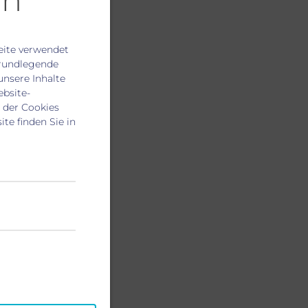
en
ite verwendet
grundlegende
unsere Inhalte
bsite-
 der Cookies
te finden Sie in