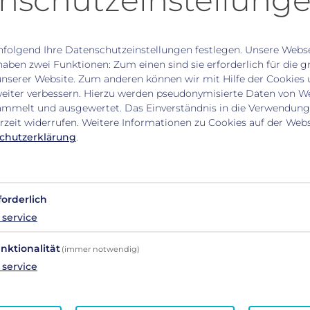
nschutzeinstellung
folgend Ihre Datenschutzeinstellungen festlegen.
Unsere Webse
sjes
haben zwei Funktionen: Zum einen sind sie erforderlich für die 
Tom Lamm
unserer Website. Zum anderen können wir mit Hilfe der Cookies 
weiter verbessern. Hierzu werden pseudonymisierte Daten von We
ffalt
mmelt und ausgewertet. Das Einverständnis in die Verwendung
Thomas
rzeit widerrufen. Weitere Informationen zu Cookies auf der Websi
os
chutzerklärung
.
ra
ffalt
forderlich
er
service
Kocher
nktionalität
(immer notwendig)
Thomys
service
laun