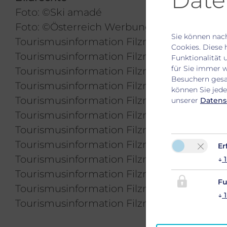
Date
Foto: ©Ski amadé
Foto: ©Österreich Werbung
Sie können nach
Tourismusinformation Filzmoos / Coen Wee
Cookies. Diese 
Tourismusinformation Filzmoos / Ikarus, 
Funktionalität 
für Sie immer 
Tourismusinformation Filzmoos / Herbert Ra
Besuchern gesa
Tourismusinformation Filzmoos / Stiegler 
können Sie jede
Tourismusinformation Filzmoos / Bennei B
unserer
Datens
Tourismusinformation Filzmoos / Pritz
Tourismusinformation Filzmoos / Heinz Sud
Tourismusinformation Filzmoos / Herbert Ra
Er
Tourismusinformation Filzmoos / Hans Hub
↓
1
Tourismusinformation Filzmoos / Andreas 
Fu
Tourismusinformation Filzmoos / Barbara 
↓
1
Tourismusinformation Filzmoos / Sepp Mal