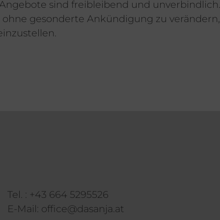
e Angebote sind freibleibend und unverbindlich.
t ohne gesonderte Ankündigung zu verändern, 
inzustellen.
Tel. :
+43 664 5295526
E-Mail:
office@dasanja.at