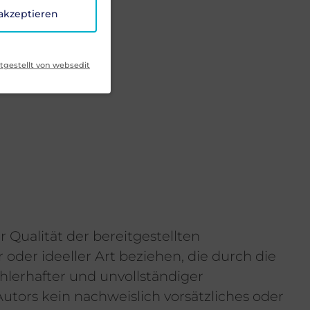
 akzeptieren
tgestellt von websedit
r Qualität der bereitgestellten
oder ideeller Art beziehen, die durch die
lerhafter und unvollständiger
utors kein nachweislich vorsätzliches oder