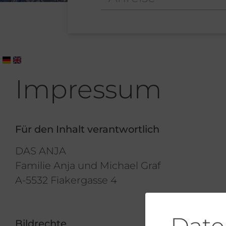
Impressum
Für den Inhalt verantwortlich
DAS ANJA
Familie Anja und Michael Graf
A-5532 Fiakergasse 4
Bildrechte