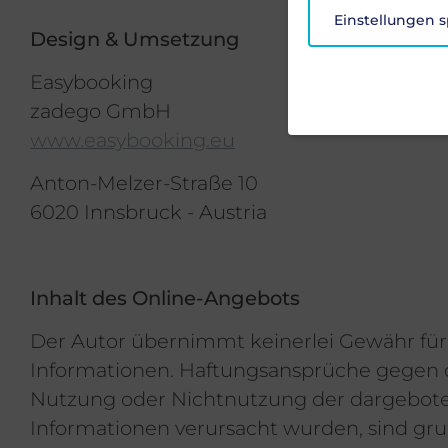
Einstellungen 
Design & Umsetzung
Easybooking
zadego GmbH
www.easybooking.eu
Anton-Melzer-Straße 10
6020 Innsbruck - Austria
Inhalt des Online-Angebots
Der Autor übernimmt keinerlei Gewähr für di
Informationen. Haftungsansprüche gegen de
Nutzung oder Nichtnutzung der dargeboten
Informationen verursacht wurden, sind grun